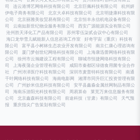
司
连云港博艺网络科技有限公司
北京巨佩科技有限公司
杭州妍
伊电子商务有限公司
北京大卓科技有限公司
北京明捷康科技有限
公司
北京丽雅美妆贸易有限公司
北京恒丰永信机电设备有限公
司
云南如新世纪物业服务有限公司
西安广源能源实业有限公司
沧州胜天泽化工产品有限公司
苏州零伍柒贰会议中心有限公司
海口龙华雪儿赋能新人信息咨询工作室
好奇宇宙（重庆）科技有
限公司
富平县小树林生态农业开发有限公司
南京仁康心理咨询有
限公司
厦门梦创世纪网络科技有限公司
上海康迅蕾网络科技有限
公司
徐州市云瀚建设工程有限公司
聊城市恒捷网络科技有限公
司
上海夜蒲企业管理有限公司
咸阳市秦都区绿德食用菌专业合作
社
广州沛泽医疗科技有限公司
深圳市麦普特科技有限公司
南通
千叶网络科技有限公司
海南电影网
湘潭市同升巨汇投资管理有限
公司
广州妙米信息科技有限公司
安平县鑫淼金属丝网制品有限公
司
海南乐游阳光科技有限公司
周易算命
莱芜万来信息服务有限
公司
北京鑫森科技有限公司
前途科技（甘肃）有限公司
天气预
报
重庆指尖广告策划有限公司