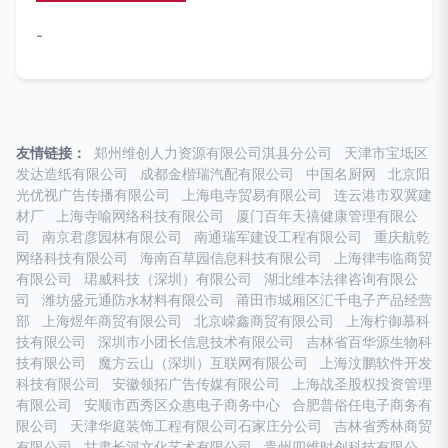
-
友情链接：
郑州维创人力资源有限公司淇县分公司
天津市宝坻区
发达造纸有限公司
成都金楷瑞汽配有限公司
中国名厨网
北京阳
光优视广告传播有限公司
上海电寺贸易有限公司
连云港市双冀建
材厂
上海寺喻网络科技有限公司
厦门百年天禧健康管理有限公
司
南京君彦园林有限公司
南通瑞军建设工程有限公司
重庆航乾
网络科技有限公司
海南百草园信息科技有限公司
上海律韦临商贸
有限公司
珺威科技（深圳）有限公司
湖北维本法律咨询有限公
司
潍坊盛元通防水材料有限公司
莆田市城厢区汇千电子产品经营
部
上海煜年商贸有限公司
北京嵘鑫商贸有限公司
上海柠御慕科
技有限公司
深圳市小团长信息技术有限公司
吉林省百华源生物科
技有限公司
魔方云山（深圳）互联网有限公司
上海汶鹏软件开发
科技有限公司
安徽领拓广告传媒有限公司
上海战圣股权投资管理
有限公司
安顺市西秀区众惠电子商务中心
合肥普俗任电子商务有
限公司
天津华庭装饰工程有限公司石家庄分公司
吉林省秀林商贸
有限公司
甘肃长河文化艺术有限公司
贵州四维时创科技有限公